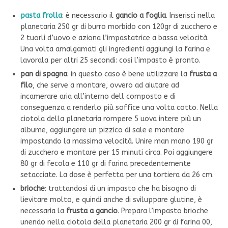
pasta frolla
: è necessario il
gancio a foglia
. Inserisci nella
planetaria 250 gr di burro morbido con 120gr di zucchero e
2 tuorli d’uovo e aziona l’impastatrice a bassa velocità.
Una volta amalgamati gli ingredienti aggiungi la farina e
lavorala per altri 25 secondi: così l’impasto è pronto.
pan di spagna
: in questo caso è bene utilizzare la
frusta a
filo
, che serve a montare, ovvero ad aiutare ad
incamerare aria all’interno dell composto e di
conseguenza a renderlo più soffice una volta cotto. Nella
ciotola della planetaria rompere 5 uova intere più un
albume, aggiungere un pizzico di sale e montare
impostando la massima velocità. Unire man mano 190 gr
di zucchero e montare per 15 minuti circa. Poi aggiungere
80 gr di fecola e 110 gr di farina precedentemente
setacciate. La dose è perfetta per una tortiera da 26 cm.
brioche
: trattandosi di un impasto che ha bisogno di
lievitare molto, e quindi anche di sviluppare glutine, è
necessaria la
frusta a gancio
. Prepara l’impasto brioche
unendo nella ciotola della planetaria 200 gr di farina 00,