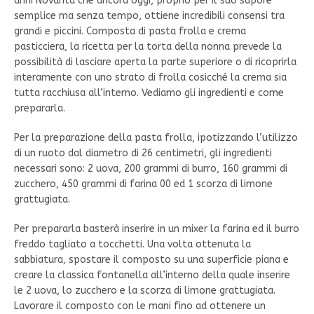
anni Novanta che ancora oggi, proprio per il suo sapore
semplice ma senza tempo, ottiene incredibili consensi tra
grandi e piccini. Composta di pasta frolla e crema
pasticciera, la ricetta per la torta della nonna prevede la
possibilità di lasciare aperta la parte superiore o di ricoprirla
interamente con uno strato di frolla cosicché la crema sia
tutta racchiusa all’interno. Vediamo gli ingredienti e come
prepararla.
Per la preparazione della pasta frolla, ipotizzando l’utilizzo
di un ruoto dal diametro di 26 centimetri, gli ingredienti
necessari sono: 2 uova, 200 grammi di burro, 160 grammi di
zucchero, 450 grammi di farina 00 ed 1 scorza di limone
grattugiata.
Per prepararla basterà inserire in un mixer la farina ed il burro
freddo tagliato a tocchetti. Una volta ottenuta la
sabbiatura, spostare il composto su una superficie piana e
creare la classica fontanella all’interno della quale inserire
le 2 uova, lo zucchero e la scorza di limone grattugiata.
Lavorare il composto con le mani fino ad ottenere un