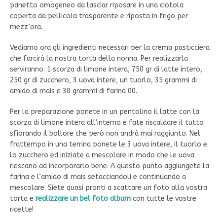
panetto omogeneo da lasciar riposare in una ciotola
coperta da pellicola trasparente e riposta in frigo per
mezz’ora.
Vediamo ora gli ingredienti necessari per la crema pasticciera
che farcirà la nostra torta della nonna. Per realizzarla
serviranno: 1 scorza di limone intera, 750 gr di latte intero,
250 gr di zucchero, 3 uova intere, un tuorlo, 35 grammi di
amido di mais e 30 grammi di farina 00.
Per la preparazione ponete in un pentolino il latte con la
scorza di limone intera all’interno e fate riscaldare il tutto
sfiorando il bollore che però non andrà mai raggiunto. Nel
frattempo in una terrina ponete le 3 uova intere, il tuorlo e
lo zucchero ed iniziate a mescolare in modo che le uova
riescano ad incorporarlo bene. A questo punto aggiungete la
farina e l’amido di mais setacciandoli e continuando a
mescolare. Siete quasi pronti a scattare un foto alla vostra
torta e
realizzare un bel foto album
con tutte le vostre
ricette!