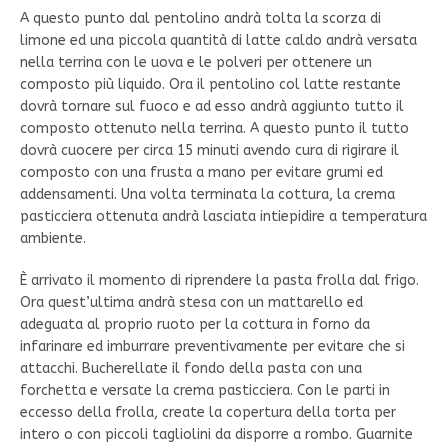
A questo punto dal pentolino andrà tolta la scorza di
limone ed una piccola quantità di latte caldo andrà versata
nella terrina con le uova e le polveri per ottenere un
composto più liquido. Ora il pentolino col latte restante
dovrà tornare sul fuoco e ad esso andrà aggiunto tutto il
composto ottenuto nella terrina. A questo punto il tutto
dovrà cuocere per circa 15 minuti avendo cura di rigirare il
composto con una frusta a mano per evitare grumi ed
addensamenti. Una volta terminata la cottura, la crema
pasticciera ottenuta andrà lasciata intiepidire a temperatura
ambiente.
È arrivato il momento di riprendere la pasta frolla dal frigo.
Ora quest’ultima andrà stesa con un mattarello ed
adeguata al proprio ruoto per la cottura in forno da
infarinare ed imburrare preventivamente per evitare che si
attacchi. Bucherellate il fondo della pasta con una
forchetta e versate la crema pasticciera. Con le parti in
eccesso della frolla, create la copertura della torta per
intero o con piccoli tagliolini da disporre a rombo. Guarnite