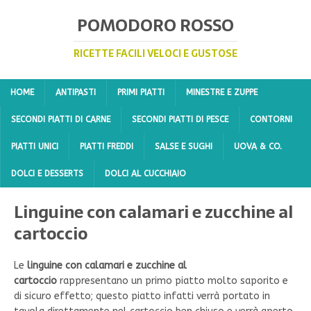
POMODORO ROSSO
RICETTE FACILI VELOCI E GUSTOSE
HOME
ANTIPASTI
PRIMI PIATTI
MINESTRE E ZUPPE
SECONDI PIATTI DI CARNE
SECONDI PIATTI DI PESCE
CONTORNI
PIATTI UNICI
PIATTI FREDDI
SALSE E SUGHI
UOVA & CO.
DOLCI E DESSERTS
DOLCI AL CUCCHIAIO
Linguine con calamari e zucchine al
cartoccio
Le
linguine con calamari e zucchine al
cartoccio
rappresentano un primo piatto molto saporito e
di sicuro effetto; questo piatto infatti verrà portato in