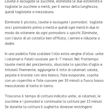
Lavate e asciugate le zucchine, eliminate le due estremità e
tagliate le zucchine a metà, per il senso della lunghezza,
quindi tagliatele a mezzaluna.
Eliminate il picciolo, lavate e asciugate i pomodori; tagliate
ora i pomodorini prima a metà e quindi ogni metà in due in
modo da ottenere da ogni pomodoro 4 spicchi. Eliminate,
con l’aiuto di un coltello ben affilato, i semini e riducete a
dadini.
In una padella fate scaldare l’olio extra vergine d’oliva unite
i calamari e fateli rosolare per 6-7 minuti. Nel frattempo
lavate metà del prezzemolo, sbucciate lo spicchio d’aglio e
tritateli finemente; aggiungete il trito ai calamari; salate,
pepate e irrorate con vino bianco; fate evaporare, coprite
con un coperchio e fate cuocere per 30 minuti a fuoco basso
mescolando di tanto in tanto.
Trascorso il tempo di cottura indicato unite, ai calamari, le
zucchine e i pomodori e continuate la cottura per 15 minuti.
Se durante la cottura il sughetto dovesse restringersi