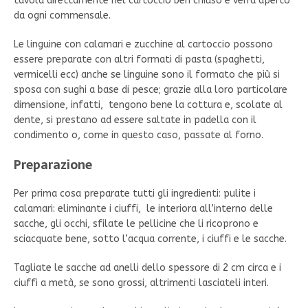
tavola direttamente nel cartoccio ben chiuso e verrà aperto
da ogni commensale.
Le linguine con calamari e zucchine al cartoccio possono
essere preparate con altri formati di pasta (spaghetti,
vermicelli ecc) anche se linguine sono il formato che più si
sposa con sughi a base di pesce; grazie alla loro particolare
dimensione, infatti, tengono bene la cottura e, scolate al
dente, si prestano ad essere saltate in padella con il
condimento o, come in questo caso, passate al forno.
Preparazione
Per prima cosa preparate tutti gli ingredienti: pulite i
calamari: eliminante i ciuffi, le interiora all’interno delle
sacche, gli occhi, sfilate le pellicine che li ricoprono e
sciacquate bene, sotto l’acqua corrente, i ciuffi e le sacche.
Tagliate le sacche ad anelli dello spessore di 2 cm circa e i
ciuffi a metà, se sono grossi, altrimenti lasciateli interi.