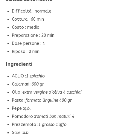
Difficoltá : normale
Cottura : 60 min
Costo : medio
Preparazione : 20 min
Dose persone : 4
Riposo : 0 min
Ingredienti
AGLIO :
1 spicchio
Calamari :
600 gr
Olio :
extra vergine d’oliva 4 cucchiai
Pasta :
formato linguine 400 gr
Pepe :q.
b.
Pomodoro :
ramati ben maturi 4
Prezzemolo :
1 grosso ciuffo
Sale :q.
b.