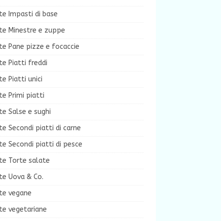
te Impasti di base
te Minestre e zuppe
te Pane pizze e focaccie
te Piatti freddi
te Piatti unici
te Primi piatti
te Salse e sughi
te Secondi piatti di carne
te Secondi piatti di pesce
te Torte salate
te Uova & Co.
tte vegane
te vegetariane