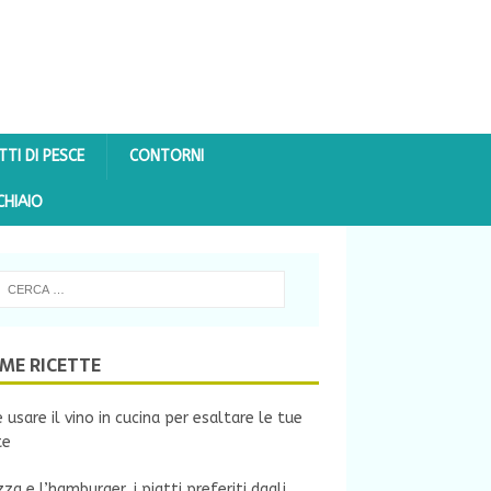
TTI DI PESCE
CONTORNI
CHIAIO
IME RICETTE
usare il vino in cucina per esaltare le tue
te
zza e l’hamburger, i piatti preferiti dagli