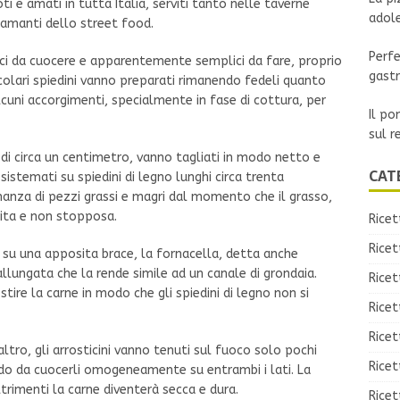
ti e amati in tutta Italia, serviti tanto nelle taverne
adol
i amanti dello street food.
Perfe
loci da cuocere e apparentemente semplici da fare, proprio
gast
icolari spiedini vanno preparati rimanendo fedeli quanto
alcuni accorgimenti, specialmente in fase di cottura, per
Il po
sul r
 di circa un centimetro, vanno tagliati in modo netto e
CAT
 sistemati su spiedini di legno lunghi circa trenta
anza di pezzi grassi e magri dal momento che il grasso,
rita e non stopposa.
Ricet
Ricet
ti su una apposita brace, la fornacella, detta anche
llungata che la rende simile ad un canale di grondaia.
Rice
ire la carne in modo che gli spiedini di legno non si
Ricet
Ricet
’altro, gli arrosticini vanno tenuti sul fuoco solo pochi
Ricet
 modo da cuocerli omogeneamente su entrambi i lati. La
rimenti la carne diventerà secca e dura.
Ricet