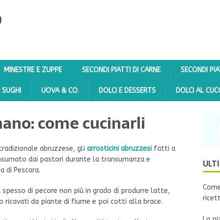
O
MINESTRE E ZUPPE
SECONDI PIATTI DI CARNE
SECONDI PIA
E SUGHI
UOVA & CO.
DOLCI E DESSERTS
DOLCI AL CUC
 mano: come cucinarli
tradizionale abruzzese, gli
arrosticini abruzzesi
fatti a
onsumato dai pastori durante la transumanza e
ULT
a di Pescara.
Come 
ù spesso di pecore non più in grado di produrre latte,
ricet
o ricavati da piante di fiume e poi cotti alla brace.
La pi