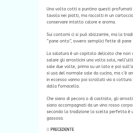
Una volta cotti a puntino questi profumati 
tavola nei piatti, ma raccolti in un cartocci
conservare intatto calore e aroma.
Sui contorni ci si può sbizzarrire, ma la tra
“pane onto”, ovvero semplici fette di pane 
La salatura è un capitolo delicato che non 
salare gli arrosticini una volta sola, nell’ul
sale due volte, prima su un lato e poi sull’
si usa del normale sale da cucina, ma c’è anc
in eccesso vanno poi scrollati via a cottura
dalla fornacella.
Che siano di pecora o di castrato, gli arrost
siano accompagnati da un vino rosso corpo
secondo la tradizione la scelta perfetta è 
gassosa.
PRECEDENTE