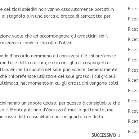
Ricet
e deliziosi spiedini non vanno assolutamente portati in
o di stagnola o in una sorta di brocca di terracotta per
Ricet
Ricet
dizione vuole che ad accompagnare gli arrosticini sia il
Ricet
casereccio condito con olio d’oliva.
Ricet
vede d’accordo nemmeno gli abruzzesi. C’è chi preferisce
Ricet
tima fase della cottura, e chi consiglia di cospargerli di
altro. Anche la qualità del sale può variare. Generalmente
Ricet
he chi preferisce utilizzare del sale grosso, i cui granelli
Ricet
 ultimata, nel momento in cui gli arrosticini vengono tolti
Ricet
Ricet
icini hanno un sapore deciso, per questo è consigliabile che
so. Il Montepulciano d’Abruzzo è molto gettonato, ma
Ricet
un rosso della casa diluito per un quarto con della
Rice
Ricet
SUCCESSIVO