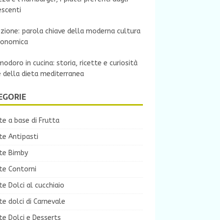
escenti
zione: parola chiave della moderna cultura
ronomica
modoro in cucina: storia, ricette e curiosità
e della dieta mediterranea
EGORIE
te a base di Frutta
te Antipasti
tte Bimby
te Contorni
te Dolci al cucchiaio
te dolci di Carnevale
te Dolci e Desserts