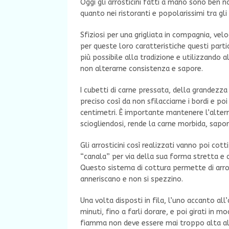
Oggi gli arrosticini fatti a mano sono ben no
quanto nei ristoranti e popolarissimi tra gl
Sfiziosi per una grigliata in compagnia, ve
per queste loro caratteristiche questi part
più possibile alla tradizione e utilizzando 
non alterarne consistenza e sapore.
I cubetti di carne pressata, della grandezza
preciso così da non sfilacciarne i bordi e poi
centimetri. È importante mantenere l’altern
sciogliendosi, rende la carne morbida, sapo
Gli arrosticini così realizzati vanno poi cot
“canala” per via della sua forma stretta e a
Questo sistema di cottura permette di arrost
anneriscano e non si spezzino.
Una volta disposti in fila, l’uno accanto all
minuti, fino a farli dorare, e poi girati in
fiamma non deve essere mai troppo alta alt