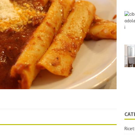
CAT
Ricet