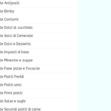
te Antipasti
tte Bimby
te Contorni
te Dolci al cucchiaio
te dolci di Carnevale
te Dolci e Desserts
te Impasti di base
te Minestre e zuppe
te Pane pizze e focaccie
te Piatti freddi
te Piatti unici
te Primi piatti
te Salse e sughi
te Secondi piatti di carne