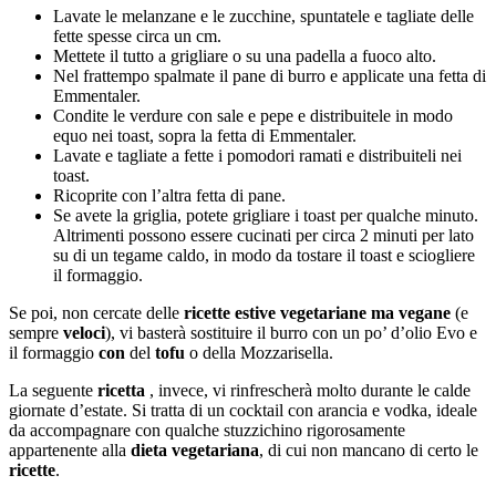
Lavate le melanzane e le zucchine, spuntatele e tagliate delle
fette spesse circa un cm.
Mettete il tutto a grigliare o su una padella a fuoco alto.
Nel frattempo spalmate il pane di burro e applicate una fetta di
Emmentaler.
Condite le verdure con sale e pepe e distribuitele in modo
equo nei toast, sopra la fetta di Emmentaler.
Lavate e tagliate a fette i pomodori ramati e distribuiteli nei
toast.
Ricoprite con l’altra fetta di pane.
Se avete la griglia, potete grigliare i toast per qualche minuto.
Altrimenti possono essere cucinati per circa 2 minuti per lato
su di un tegame caldo, in modo da tostare il toast e sciogliere
il formaggio.
Se poi, non cercate delle
ricette estive vegetariane ma vegane
(e
sempre
veloci
), vi basterà sostituire il burro con un po’ d’olio Evo e
il formaggio
con
del
tofu
o della Mozzarisella.
La seguente
ricetta
, invece, vi rinfrescherà molto durante le calde
giornate d’estate. Si tratta di un cocktail con arancia e vodka, ideale
da accompagnare con qualche stuzzichino rigorosamente
appartenente alla
dieta vegetariana
, di cui non mancano di certo le
ricette
.