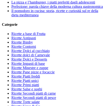
La pizza e l’hamburger, i piatti preferiti dagli adolescenti
Perfezione: parola chiave della moderna cultura gastronomica
Il pomodoro in cucina: storia, ricette e curiosità sul re della
dieta mediterranea
Categorie
Ricette a base di Frutta
Ricette Antipasti
Ricette Bimby
Ricette Contorni
Ricette Dolci al cucchiaio
Ricette dolci di Carnevale
Ricette Dolci e Desserts
Ricette Impasti di base
Ricette Minestre e zuppe
Ricette Pane pizze e focaccie
Ricette Piatti freddi
Ricette Piatti unici
Ricette Primi piatti
Ricette Salse e sughi
Ricette Secondi piatti di carne
Ricette Secondi piatti di pesce
Ricette Torte salate