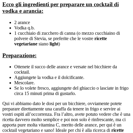
Ecco gli ingredienti per preparare un cocktail di
vodka e arancia:
2 arance
Vodka q.b.
1 cucchiaio di zucchero di canna (o mezzo cucchiaino di
polvere di Stevia, se preferite che le vostre
ricette
vegetariane
siano
light
)
Preparazione:
Ottenete il succo delle arance e versate nel bicchiere da
cocktail.
Aggiungete la vodka e il dolcificante.
Mescolare.
Se lo volete fresco, aggiungete del ghiaccio o lasciate in frigo
circa 15 minuti prima di gustarlo.
Qui vi abbiamo dato le dosi per un bicchiere, ovviamente potete
preparare direttamente una caraffa da tenere in frigo e servire ai
vostri ospiti all’occorrenza. Fra l’altro, avete potuto vedere che è una
ricetta davvero molto semplice e poi non solo è rinfrescante, ma ci
apporta pure molta vitamina C, merito delle arance, per qui è un
cocktail vegetariano e sano! Ideale per chi è alla ricerca di
ricette