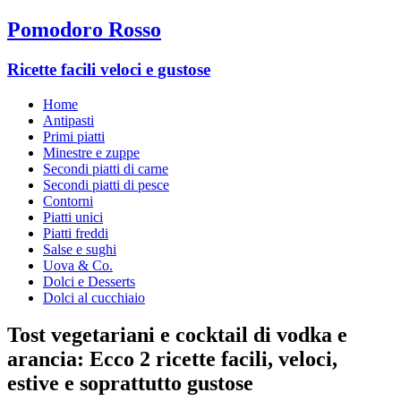
Pomodoro Rosso
Ricette facili veloci e gustose
Home
Antipasti
Primi piatti
Minestre e zuppe
Secondi piatti di carne
Secondi piatti di pesce
Contorni
Piatti unici
Piatti freddi
Salse e sughi
Uova & Co.
Dolci e Desserts
Dolci al cucchiaio
Tost vegetariani e cocktail di vodka e
arancia: Ecco 2 ricette facili, veloci,
estive e soprattutto gustose