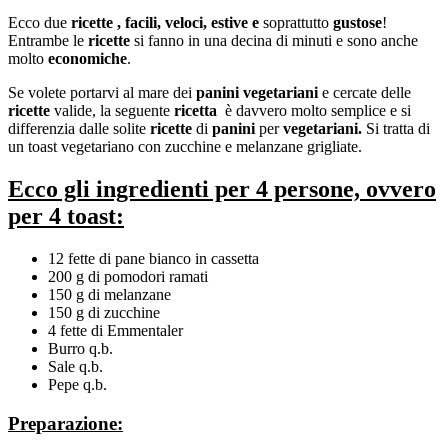
Ecco due
ricette , facili, veloci, estive e
soprattutto
gustose
!
Entrambe le
ricette
si fanno in una decina di minuti e sono anche
molto
economiche
.
Se volete portarvi al mare dei
panini vegetariani
e cercate delle
ricette
valide, la seguente
ricetta
è davvero molto semplice e si
differenzia dalle solite
ricette
di
panini
per
vegetariani.
Si tratta di
un toast vegetariano con zucchine e melanzane grigliate.
Ecco gli ingredienti per 4 persone, ovvero
per 4 toast:
12 fette di pane bianco in cassetta
200 g di pomodori ramati
150 g di melanzane
150 g di zucchine
4 fette di Emmentaler
Burro q.b.
Sale q.b.
Pepe q.b.
Preparazione: