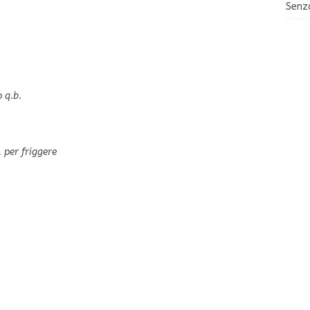
Senz
o q.b.
. per friggere