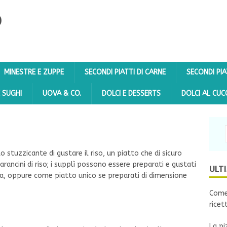
O
MINESTRE E ZUPPE
SECONDI PIATTI DI CARNE
SECONDI PIA
E SUGHI
UOVA & CO.
DOLCI E DESSERTS
DOLCI AL CUC
tuzzicante di gustare il riso, un piatto che di sicuro
i arancini di riso; i supplì possono essere preparati e gustati
ULT
la, oppure come piatto unico se preparati di dimensione
Come 
ricet
La pi