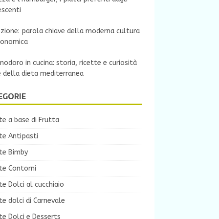
escenti
zione: parola chiave della moderna cultura
ronomica
modoro in cucina: storia, ricette e curiosità
e della dieta mediterranea
EGORIE
te a base di Frutta
te Antipasti
tte Bimby
te Contorni
te Dolci al cucchiaio
te dolci di Carnevale
te Dolci e Desserts