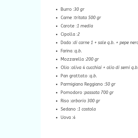
Burro :
30 gr
Carne :
tritata 500 gr
Carote :
1 media
Cipolla :
2
Dado :
di carne 1 + sale q.b. + pepe ner
Farina :
q.
b.
Mozzarella :
200 gr
Olio :
oliva 4 cucchiai + olio di semi q.b
Pan grattato :
q.
b.
Parmigiano Reggiano :
50 gr
Pomodoro :
passata 700 gr
Riso :
arborio 300 gr
Sedano :
1 costola
Uova :
4