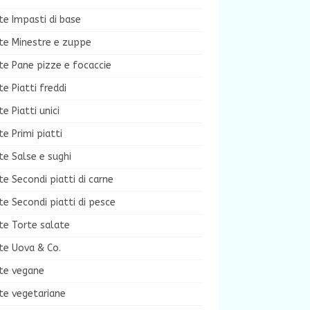
te Impasti di base
te Minestre e zuppe
te Pane pizze e focaccie
te Piatti freddi
te Piatti unici
te Primi piatti
te Salse e sughi
te Secondi piatti di carne
te Secondi piatti di pesce
te Torte salate
te Uova & Co.
tte vegane
te vegetariane