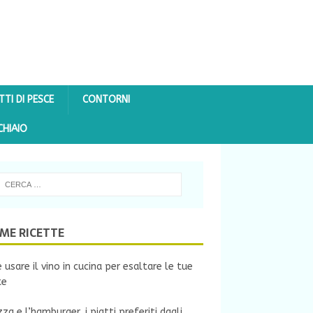
TTI DI PESCE
CONTORNI
CHIAIO
IME RICETTE
usare il vino in cucina per esaltare le tue
te
zza e l’hamburger, i piatti preferiti dagli