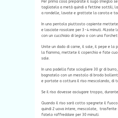
Per prima cosa preparate il sugo (meglio se 
tagliatela a metà quindi a fettine sottili, l
a rondelle, lavate e grattate la carota e tag
In una pentola piuttosto capiente mettete l’
e lasciate rosolare per 3-4 minuti. Alzate 
con un cucchiaio di legno o con una forchet
Unite un dado di carne, il sale, il pepe e l
la fiamma, mettete il coperchio e fate cuoc
sale.
In una padella fate sciogliere 30 gr di burro
bagnatelo con un mestolo di brodo bollente
e portate a cottura il riso mescolando, di t
Se il riso dovesse asciugare troppo, durante
Quando il riso sarà cotto spegnete il fuoco, 
quindi 2 uova intere, mescolate, trasferite 
fatelo raffreddare per 30 minuti.