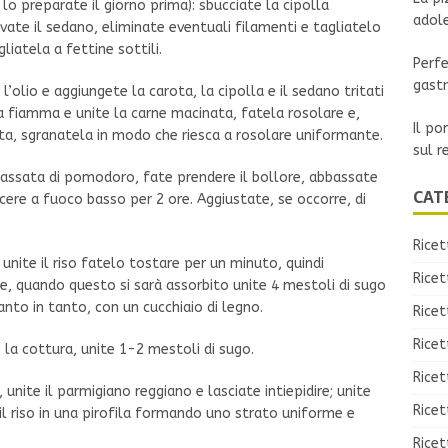
lo preparate il giorno prima): sbucciate la cipolla
adol
avate il sedano, eliminate eventuali filamenti e tagliatelo
liatela a fettine sottili.
Perfe
gast
olio e aggiungete la carota, la cipolla e il sedano tritati
la fiamma e unite la carne macinata, fatela rosolare e,
Il po
ta, sgranatela in modo che riesca a rosolare uniformante.
sul r
a passata di pomodoro, fate prendere il bollore, abbassate
CAT
ere a fuoco basso per 2 ore. Aggiustate, se occorre, di
Ricet
, unite il riso fatelo tostare per un minuto, quindi
Ricet
, quando questo si sarà assorbito unite 4 mestoli di sugo
anto in tanto, con un cucchiaio di legno.
Rice
Ricet
 la cottura, unite 1-2 mestoli di sugo.
Ricet
unite il parmigiano reggiano e lasciate intiepidire; unite
Ricet
il riso in una pirofila formando uno strato uniforme e
Ricet