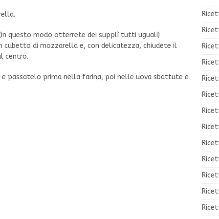
Ricet
ella.
Ricet
in questo modo otterrete dei supplì tutti uguali)
un cubetto di mozzarella e, con delicatezza, chiudete il
Ricet
l centro.
Ricet
o e passatelo prima nella farina, poi nelle uova sbattute e
Ricet
Ricet
Ricet
Ricet
Ricet
Ricet
Ricet
Rice
Ricet