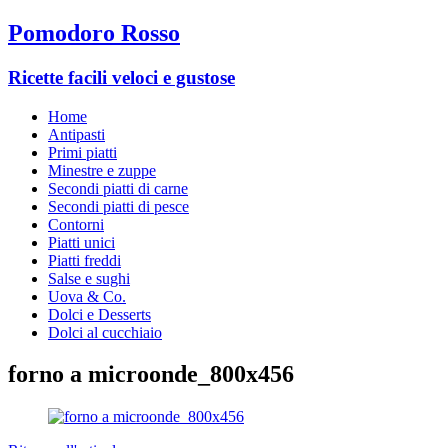
Pomodoro Rosso
Ricette facili veloci e gustose
Home
Antipasti
Primi piatti
Minestre e zuppe
Secondi piatti di carne
Secondi piatti di pesce
Contorni
Piatti unici
Piatti freddi
Salse e sughi
Uova & Co.
Dolci e Desserts
Dolci al cucchiaio
forno a microonde_800x456