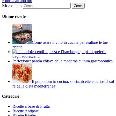
Ritorna all'articolo
Ricerca per:
Ultime ricette
Come usare il vino in cucina per esaltare le tue
ricette
La pizza e l’hamburger, i piatti preferiti
dagli adolescenti
Perfezione: parola chiave della moderna cultura gastronomica
Il pomodoro in cucina: storia, ricette e curiosità sul
re della dieta mediterranea
Categorie
Ricette a base di Frutta
Ricette Antipasti
Ricette Bimby