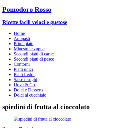
Pomodoro Rosso
Ricette facili veloci e gustose
Home
Antipasti
Primi piatti
Minestre e zuppe
Secondi piatti di carne
Secondi piatti di pesce
Contorni
Piatti unici
Piatti freddi
Salse e sughi
Uova & Co.
Dolci e Desserts
Dolci al cucchiaio
spiedini di frutta al cioccolato