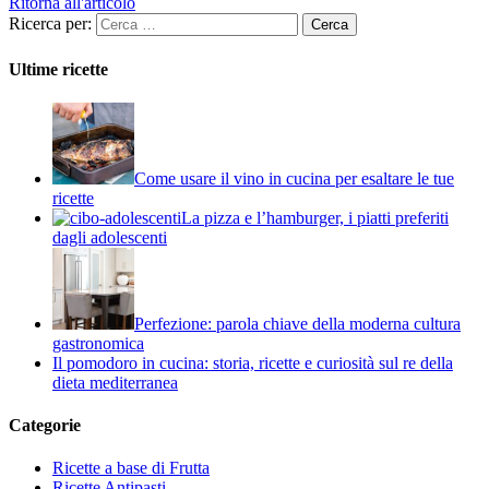
Ritorna all'articolo
Ricerca per:
Ultime ricette
Come usare il vino in cucina per esaltare le tue
ricette
La pizza e l’hamburger, i piatti preferiti
dagli adolescenti
Perfezione: parola chiave della moderna cultura
gastronomica
Il pomodoro in cucina: storia, ricette e curiosità sul re della
dieta mediterranea
Categorie
Ricette a base di Frutta
Ricette Antipasti